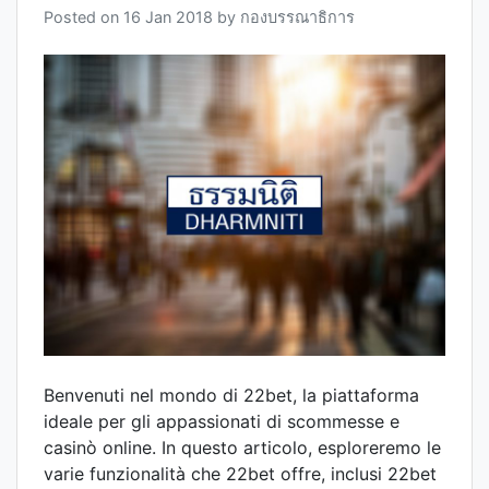
Posted on
16 Jan 2018
by
กองบรรณาธิการ
Benvenuti nel mondo di 22bet, la piattaforma
ideale per gli appassionati di scommesse e
casinò online. In questo articolo, esploreremo le
varie funzionalità che 22bet offre, inclusi 22bet