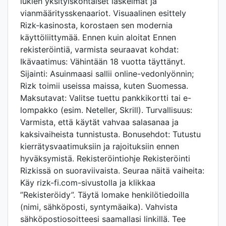
lukien yksityiskohtaiset laskelmat ja
vianmääritysskenaariot. Visuaalinen esittely
Rizk-kasinosta, korostaen sen modernia
käyttöliittymää. Ennen kuin aloitat Ennen
rekisteröintiä, varmista seuraavat kohdat:
Ikävaatimus: Vähintään 18 vuotta täyttänyt.
Sijainti: Asuinmaasi sallii online-vedonlyönnin;
Rizk toimii useissa maissa, kuten Suomessa.
Maksutavat: Valitse tuettu pankkikortti tai e-
lompakko (esim. Neteller, Skrill). Turvallisuus:
Varmista, että käytät vahvaa salasanaa ja
kaksivaiheista tunnistusta. Bonusehdot: Tutustu
kierrätysvaatimuksiin ja rajoituksiin ennen
hyväksymistä. Rekisteröintiohje Rekisteröinti
Rizkissä on suoraviivaista. Seuraa näitä vaiheita:
Käy rizk-fi.com-sivustolla ja klikkaa
”Rekisteröidy”. Täytä lomake henkilötiedoilla
(nimi, sähköposti, syntymäaika). Vahvista
sähköpostiosoitteesi saamallasi linkillä. Tee