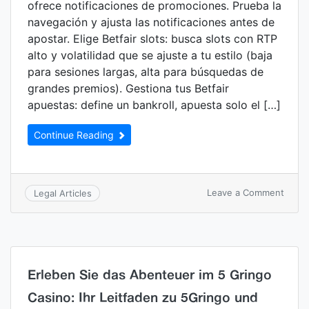
ofrece notificaciones de promociones. Prueba la
navegación y ajusta las notificaciones antes de
apostar. Elige Betfair slots: busca slots con RTP
alto y volatilidad que se ajuste a tu estilo (baja
para sesiones largas, alta para búsquedas de
grandes premios). Gestiona tus Betfair
apuestas: define un bankroll, apuesta solo el […]
Continue Reading
Leave a Comment
Legal Articles
Erleben Sie das Abenteuer im 5 Gringo
Casino: Ihr Leitfaden zu 5Gringo und