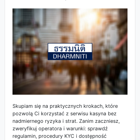
Skupiam się na praktycznych krokach, które
pozwolą Ci korzystać z serwisu kasyna bez
nadmiernego ryzyka i strat. Zanim zaczniesz,
zweryfikuj operatora i warunki: sprawdź
regulamin, procedury KYC i dostępność