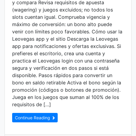
y compara Revisa requisitos de apuesta
(wagering) y juegos excluidos; no todos los
slots cuentan igual. Comprueba vigencia y
máximo de conversión: un bono alto puede
venir con límites poco favorables. Cómo usar la
Leovegas app y el sitio Descarga la Leovegas
app para notificaciones y ofertas exclusivas. Si
prefieres el escritorio, crea una cuenta y
practica el Leovegas login con una contraseña
segura y verificación en dos pasos si está
disponible. Pasos rápidos para convertir un
bono en saldo retirable Activa el bono según la
promoción (códigos o botones de promoción).
Juega en los juegos que suman al 100% de los
requisitos de […]
Continue Reading