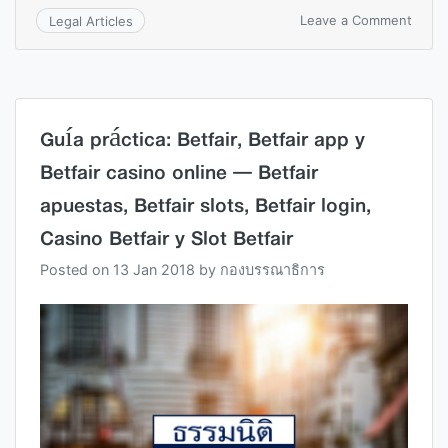
Leave a Comment
Legal Articles
Guía práctica: Betfair, Betfair app y
Betfair casino online — Betfair
apuestas, Betfair slots, Betfair login,
Casino Betfair y Slot Betfair
Posted on
13 Jan 2018
by
กองบรรณาธิการ