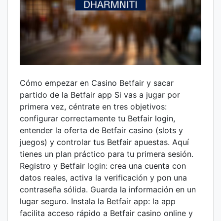
Cómo empezar en Casino Betfair y sacar
partido de la Betfair app Si vas a jugar por
primera vez, céntrate en tres objetivos:
configurar correctamente tu Betfair login,
entender la oferta de Betfair casino (slots y
juegos) y controlar tus Betfair apuestas. Aquí
tienes un plan práctico para tu primera sesión.
Registro y Betfair login: crea una cuenta con
datos reales, activa la verificación y pon una
contraseña sólida. Guarda la información en un
lugar seguro. Instala la Betfair app: la app
facilita acceso rápido a Betfair casino online y