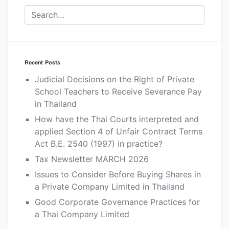
Recent Posts
Judicial Decisions on the Right of Private
School Teachers to Receive Severance Pay
in Thailand
How have the Thai Courts interpreted and
applied Section 4 of Unfair Contract Terms
Act B.E. 2540 (1997) in practice?
Tax Newsletter MARCH 2026
Issues to Consider Before Buying Shares in
a Private Company Limited in Thailand
Good Corporate Governance Practices for
a Thai Company Limited