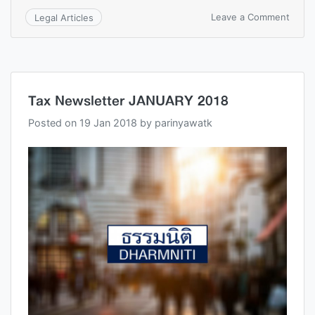
Leave a Comment
Legal Articles
Tax Newsletter JANUARY 2018
Posted on
19 Jan 2018
by
parinyawatk