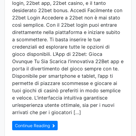
login, 22bet app, 22bet casino, e il tanto
desiderato 22bet bonus. Accedi Facilmente con
22bet Login Accedere a 22bet non è mai stato
così semplice. Con il 22bet login puoi entrare
direttamente nella piattaforma e iniziare subito
a scommettere. Ti basta inserire le tue
credenziali ed esplorare tutte le opzioni di
gioco disponibili. L’App di 22bet: Gioca
Ovunque Tu Sia Scarica l’innovativa 22Bet app e
porta il divertimento del gioco sempre con te.
Disponibile per smartphone e tablet, l’app ti
permette di piazzare scommesse e giocare ai
tuoi giochi di casinò preferiti in modo semplice
e veloce. L’interfaccia intuitiva garantisce
un’esperienza utente ottimale, sia per i nuovi
arrivati che per i giocatori […]
Continue Reading