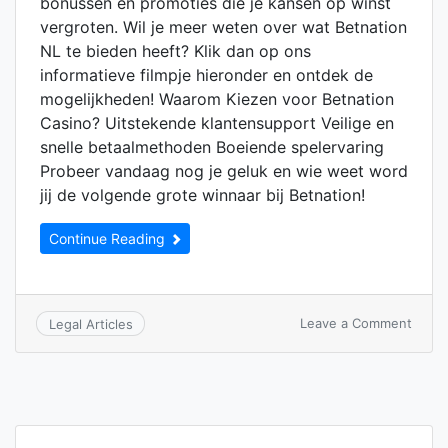
bonussen en promoties die je kansen op winst
vergroten. Wil je meer weten over wat Betnation
NL te bieden heeft? Klik dan op ons
informatieve filmpje hieronder en ontdek de
mogelijkheden! Waarom Kiezen voor Betnation
Casino? Uitstekende klantensupport Veilige en
snelle betaalmethoden Boeiende spelervaring
Probeer vandaag nog je geluk en wie weet word
jij de volgende grote winnaar bij Betnation!
Continue Reading
Leave a Comment
Legal Articles