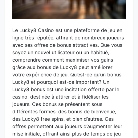
Le Lucky8 Casino est une plateforme de jeu en
ligne très réputée, attirant de nombreux joueurs
avec ses offres de bonus attractives. Que vous
soyez un nouvel utilisateur ou un habitué,
comprendre comment maximiser vos gains
grâce aux bonus de Lucky8 peut améliorer
votre expérience de jeu. Qu’est-ce qu’un bonus
Lucky8 et pourquoi est-ce important? Un
Lucky8 bonus est une incitation offerte par le
casino, destinée à attirer et à fidéliser les
joueurs. Ces bonus se présentent sous
différentes formes: des bonus de bienvenue,
des Lucky8 free spins, et bien d’autres. Ces
offres permettent aux joueurs d’augmenter leur
mise initiale, offrant ainsi plus de temps de jeu