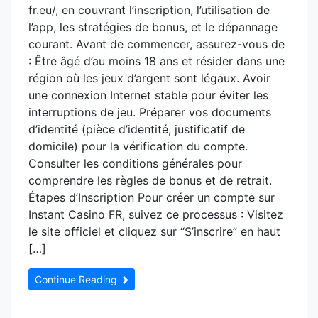
fr.eu/, en couvrant l’inscription, l’utilisation de
l’app, les stratégies de bonus, et le dépannage
courant. Avant de commencer, assurez-vous de
: Être âgé d’au moins 18 ans et résider dans une
région où les jeux d’argent sont légaux. Avoir
une connexion Internet stable pour éviter les
interruptions de jeu. Préparer vos documents
d’identité (pièce d’identité, justificatif de
domicile) pour la vérification du compte.
Consulter les conditions générales pour
comprendre les règles de bonus et de retrait.
Étapes d’Inscription Pour créer un compte sur
Instant Casino FR, suivez ce processus : Visitez
le site officiel et cliquez sur “S’inscrire” en haut
[…]
Continue Reading