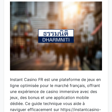
Instant Casino FR est une plateforme de jeux en
ligne optimisée pour le marché français, offrant
une expérience de casino immersive avec des
jeux, des bonus et une application mobile
dédiée. Ce guide technique vous aide à
naviguer efficacement sur https://instantcasino-