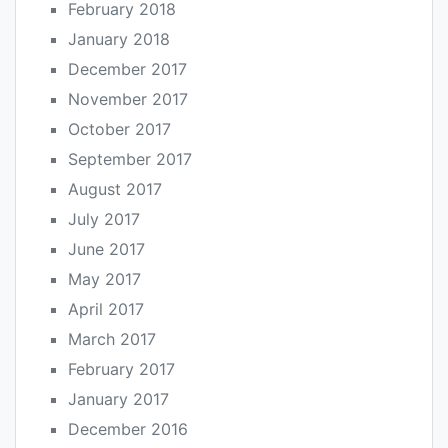
February 2018
January 2018
December 2017
November 2017
October 2017
September 2017
August 2017
July 2017
June 2017
May 2017
April 2017
March 2017
February 2017
January 2017
December 2016