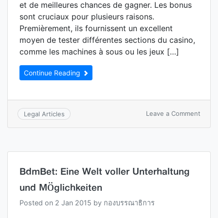
et de meilleures chances de gagner. Les bonus
sont cruciaux pour plusieurs raisons.
Premièrement, ils fournissent un excellent
moyen de tester différentes sections du casino,
comme les machines à sous ou les jeux […]
Continue Reading
Leave a Comment
Legal Articles
BdmBet: Eine Welt voller Unterhaltung
und Möglichkeiten
Posted on
2 Jan 2015
by
กองบรรณาธิการ