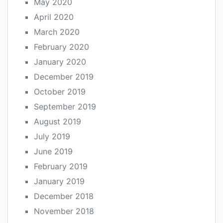
May 2020
April 2020
March 2020
February 2020
January 2020
December 2019
October 2019
September 2019
August 2019
July 2019
June 2019
February 2019
January 2019
December 2018
November 2018