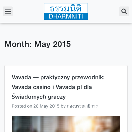
Month: May 2015
Vavada — praktyczny przewodnik:
Vavada casino i Vavada pl dla
świadomych graczy
Posted on
28 May 2015
by
กองบรรณาธิการ