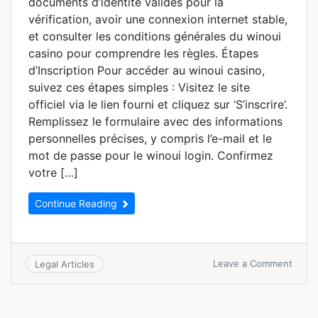
documents d’identité valides pour la
vérification, avoir une connexion internet stable,
et consulter les conditions générales du winoui
casino pour comprendre les règles. Étapes
d’Inscription Pour accéder au winoui casino,
suivez ces étapes simples : Visitez le site
officiel via le lien fourni et cliquez sur ‘S’inscrire’.
Remplissez le formulaire avec des informations
personnelles précises, y compris l’e-mail et le
mot de passe pour le winoui login. Confirmez
votre […]
Continue Reading
Leave a Comment
Legal Articles