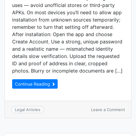
uses — avoid unofficial stores or third-party
APKs. On most devices you’ll need to allow app
installation from unknown sources temporarily;
remember to turn that setting off afterward.
After installation: Open the app and choose
Create Account. Use a strong, unique password
and a realistic name — mismatched identity
details slow verification. Upload the requested
ID and proof of address in clear, cropped
photos. Blurry or incomplete documents are […]
Continue Reading
Leave a Comment
Legal Articles