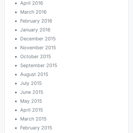
April 2016
March 2016
February 2016
January 2016
December 2015
November 2015
October 2015
September 2015
August 2015
July 2015
June 2015
May 2015
April 2015
March 2015
February 2015