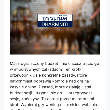
Masz ograniczony budżet i nie chcesz tracić go
w impulsywnych zakładach? Ten krótki
przewodnik daje konkretne zasady, które
natychmiast poprawią kontrolę nad grą na
kasynie online. 7 zasad, które działają Ustal
budżet sesji i trzymaj się go — przegrywasz
sesję, kończysz. To chroni przed maratonami
strat. Wybieraj gry według celu: niskie wahania