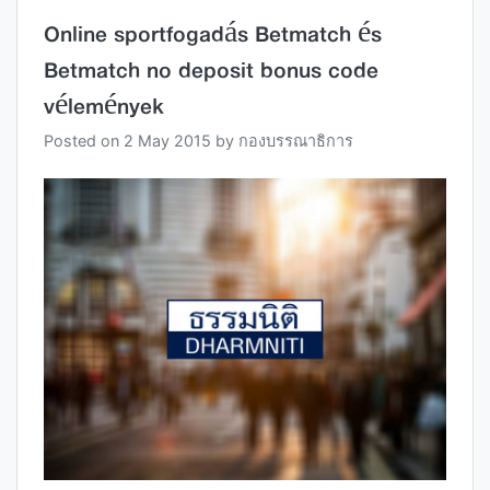
Online sportfogadás Betmatch és
Betmatch no deposit bonus code
vélemények
Posted on
2 May 2015
by
กองบรรณาธิการ