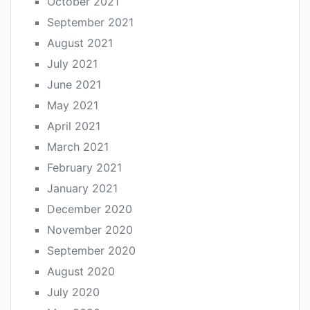
October 2021
September 2021
August 2021
July 2021
June 2021
May 2021
April 2021
March 2021
February 2021
January 2021
December 2020
November 2020
September 2020
August 2020
July 2020