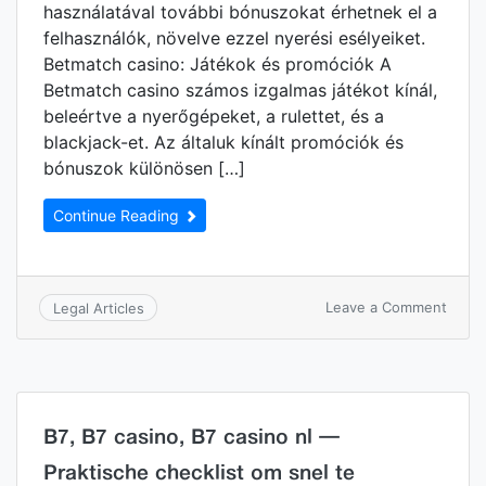
használatával további bónuszokat érhetnek el a
felhasználók, növelve ezzel nyerési esélyeiket.
Betmatch casino: Játékok és promóciók A
Betmatch casino számos izgalmas játékot kínál,
beleértve a nyerőgépeket, a rulettet, és a
blackjack-et. Az általuk kínált promóciók és
bónuszok különösen […]
Continue Reading
Leave a Comment
Legal Articles
B7, B7 casino, B7 casino nl —
Praktische checklist om snel te