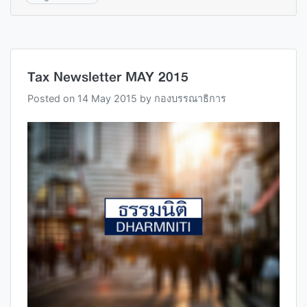
Tax Newsletter MAY 2015
Posted on
14 May 2015
by
กองบรรณาธิการ