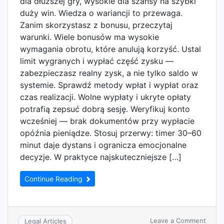
dla dłuższej gry, wysokie dla szansy na szybki
duży win. Wiedza o wariancji to przewaga.
Zanim skorzystasz z bonusu, przeczytaj
warunki. Wiele bonusów ma wysokie
wymagania obrotu, które anulują korzyść. Ustal
limit wygranych i wypłać część zysku —
zabezpieczasz realny zysk, a nie tylko saldo w
systemie. Sprawdź metody wpłat i wypłat oraz
czas realizacji. Wolne wypłaty i ukryte opłaty
potrafią zepsuć dobrą sesję. Weryfikuj konto
wcześniej — brak dokumentów przy wypłacie
opóźnia pieniądze. Stosuj przerwy: timer 30–60
minut daje dystans i ogranicza emocjonalne
decyzje. W praktyce najskuteczniejsze […]
Continue Reading
Leave a Comment
Legal Articles