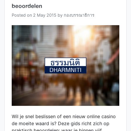
beoordelen
Posted on
2 May 2015
by
กองบรรณาธิการ
Wil je snel beslissen of een nieuw online casino
de moeite waard is? Deze gids richt zich op
praktisch beoordelen: waar je binnen vijf