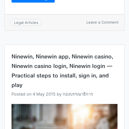
Leave a Comment
Legal Articles
Ninewin, Ninewin app, Ninewin casino,
Ninewin casino login, Ninewin login —
Practical steps to install, sign in, and
play
Posted on
4 May 2015
by
กองบรรณาธิการ