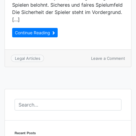
Spielen belohnt. Sicheres und faires Spielumfeld
Die Sicherheit der Spieler steht im Vordergrund.
[…]
Continue Reading
Leave a Comment
Legal Articles
Recent Posts