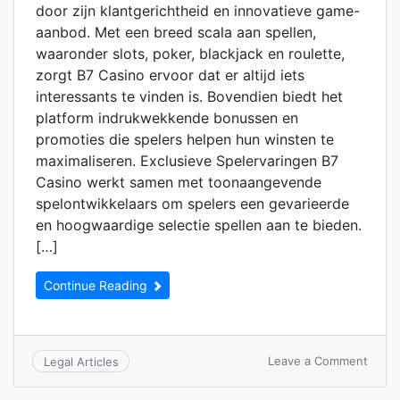
door zijn klantgerichtheid en innovatieve game-
aanbod. Met een breed scala aan spellen,
waaronder slots, poker, blackjack en roulette,
zorgt B7 Casino ervoor dat er altijd iets
interessants te vinden is. Bovendien biedt het
platform indrukwekkende bonussen en
promoties die spelers helpen hun winsten te
maximaliseren. Exclusieve Spelervaringen B7
Casino werkt samen met toonaangevende
spelontwikkelaars om spelers een gevarieerde
en hoogwaardige selectie spellen aan te bieden.
[…]
Continue Reading
Leave a Comment
Legal Articles