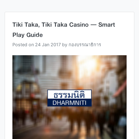
Tiki Taka, Tiki Taka Casino — Smart
Play Guide
Posted on
24 Jan 2017
by
กองบรรณาธิการ