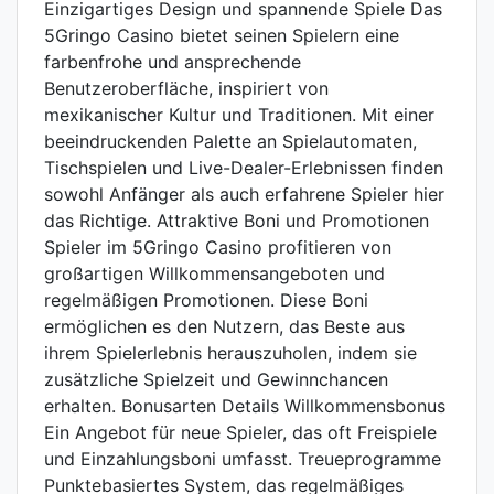
Einzigartiges Design und spannende Spiele Das
5Gringo Casino bietet seinen Spielern eine
farbenfrohe und ansprechende
Benutzeroberfläche, inspiriert von
mexikanischer Kultur und Traditionen. Mit einer
beeindruckenden Palette an Spielautomaten,
Tischspielen und Live-Dealer-Erlebnissen finden
sowohl Anfänger als auch erfahrene Spieler hier
das Richtige. Attraktive Boni und Promotionen
Spieler im 5Gringo Casino profitieren von
großartigen Willkommensangeboten und
regelmäßigen Promotionen. Diese Boni
ermöglichen es den Nutzern, das Beste aus
ihrem Spielerlebnis herauszuholen, indem sie
zusätzliche Spielzeit und Gewinnchancen
erhalten. Bonusarten Details Willkommensbonus
Ein Angebot für neue Spieler, das oft Freispiele
und Einzahlungsboni umfasst. Treueprogramme
Punktebasiertes System, das regelmäßiges