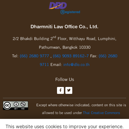
Dharmniti Law Office Co., Ltd.
nd
2/2 Bhakdi Building 2
Floor, Witthayu Road, Lumphini,
Pathumwan, Bangkok 10330
Tel:
(66) 2680 9777
,
(66) 9093 89162-7
Fax:
(66) 2680
9711
Email:
info@dlo.co.th
Follow Us
Except where otherwise indicated, content on this site is
allowed to be used under
Thai Creative Commons
Attribution 3.0 license.
This website uses cookies to improve your experience.