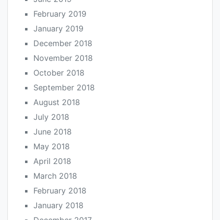
February 2019
January 2019
December 2018
November 2018
October 2018
September 2018
August 2018
July 2018
June 2018
May 2018
April 2018
March 2018
February 2018
January 2018