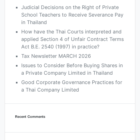
Judicial Decisions on the Right of Private
School Teachers to Receive Severance Pay
in Thailand
How have the Thai Courts interpreted and
applied Section 4 of Unfair Contract Terms
Act B.E. 2540 (1997) in practice?
Tax Newsletter MARCH 2026
Issues to Consider Before Buying Shares in
a Private Company Limited in Thailand
Good Corporate Governance Practices for
a Thai Company Limited
Recent Comments