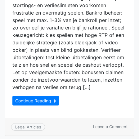
stortings- en verlieslimieten voorkomen
frustratie en overmatig spelen. Bankrollbeheer:
speel met max. 1–3% van je bankroll per inzet;
zo overleef je variatie en blijf je rationeel. Speel
keuzegericht: kies spellen met hoge RTP of een
duidelijke strategie (zoals blackjack of video
poker) in plaats van blind gokkasten. Verifieer
uitbetalingen: test kleine uitbetalingen eerst om
te zien hoe snel en soepel de cashout verloopt.
Let op veelgemaakte fouten: bonussen claimen
zonder de inzetvoorwaarden te lezen, inzetten
verhogen na verlies om terug […]
Continue Reading
Leave a Comment
Legal Articles