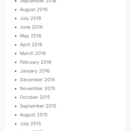
September 2016
August 2016
July 2016
June 2016
May 2016
April 2016
March 2016
February 2016
January 2016
December 2015
November 2015
October 2015
September 2015
August 2015
July 2015