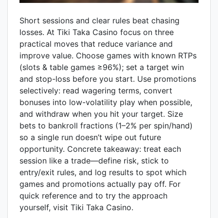
Short sessions and clear rules beat chasing
losses. At Tiki Taka Casino focus on three
practical moves that reduce variance and
improve value. Choose games with known RTPs
(slots & table games ≥96%); set a target win
and stop-loss before you start. Use promotions
selectively: read wagering terms, convert
bonuses into low-volatility play when possible,
and withdraw when you hit your target. Size
bets to bankroll fractions (1–2% per spin/hand)
so a single run doesn’t wipe out future
opportunity. Concrete takeaway: treat each
session like a trade—define risk, stick to
entry/exit rules, and log results to spot which
games and promotions actually pay off. For
quick reference and to try the approach
yourself, visit Tiki Taka Casino.