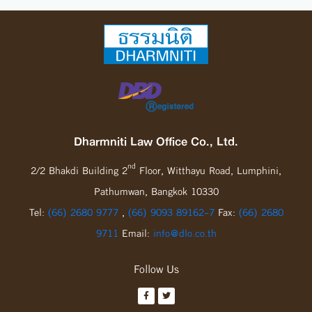
Dharmniti Law Office Co., Ltd.
nd
2/2 Bhakdi Building 2
Floor, Witthayu Road, Lumphini,
Pathumwan, Bangkok 10330
Tel:
(66) 2680 9777
,
(66) 9093 89162-7
Fax:
(66) 2680
9711
Email:
info@dlo.co.th
Follow Us