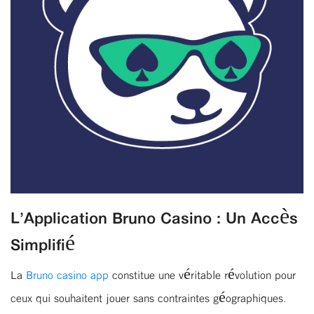
L’Application Bruno Casino : Un Accès
Simplifié
La
Bruno casino app
constitue une véritable révolution pour
ceux qui souhaitent jouer sans contraintes géographiques.