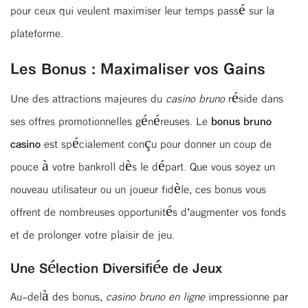
pour ceux qui veulent maximiser leur temps passé sur la
plateforme.
Les Bonus : Maximaliser vos Gains
Une des attractions majeures du
casino bruno
réside dans
ses offres promotionnelles généreuses. Le
bonus bruno
casino
est spécialement conçu pour donner un coup de
pouce à votre bankroll dès le départ. Que vous soyez un
nouveau utilisateur ou un joueur fidèle, ces bonus vous
offrent de nombreuses opportunités d’augmenter vos fonds
et de prolonger votre plaisir de jeu.
Une Sélection Diversifiée de Jeux
Au-delà des bonus,
casino bruno en ligne
impressionne par