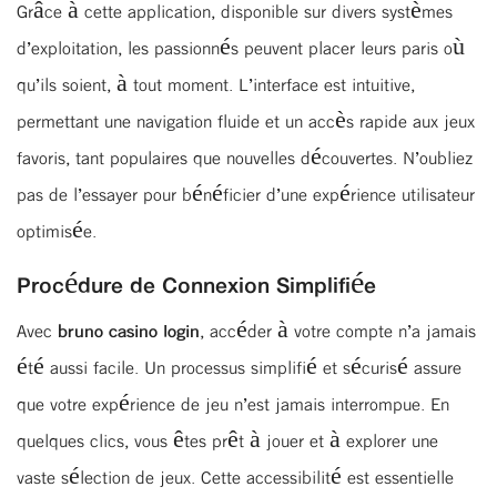
Grâce à cette application, disponible sur divers systèmes
d’exploitation, les passionnés peuvent placer leurs paris où
qu’ils soient, à tout moment. L’interface est intuitive,
permettant une navigation fluide et un accès rapide aux jeux
favoris, tant populaires que nouvelles découvertes. N’oubliez
pas de l’essayer pour bénéficier d’une expérience utilisateur
optimisée.
Procédure de Connexion Simplifiée
Avec
bruno casino login
, accéder à votre compte n’a jamais
été aussi facile. Un processus simplifié et sécurisé assure
que votre expérience de jeu n’est jamais interrompue. En
quelques clics, vous êtes prêt à jouer et à explorer une
vaste sélection de jeux. Cette accessibilité est essentielle