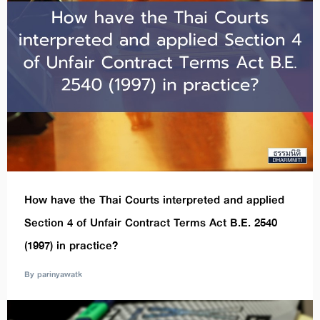
How have the Thai Courts interpreted and applied
Section 4 of Unfair Contract Terms Act B.E. 2540
(1997) in practice?
By parinyawatk