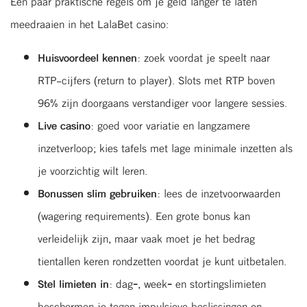
Een paar praktische regels om je geld langer te laten
meedraaien in het LalaBet casino:
Huisvoordeel kennen:
zoek voordat je speelt naar
RTP-cijfers (return to player). Slots met RTP boven
96% zijn doorgaans verstandiger voor langere sessies.
Live casino:
goed voor variatie en langzamere
inzetverloop; kies tafels met lage minimale inzetten als
je voorzichtig wilt leren.
Bonussen slim gebruiken:
lees de inzetvoorwaarden
(wagering requirements). Een grote bonus kan
verleidelijk zijn, maar vaak moet je het bedrag
tientallen keren rondzetten voordat je kunt uitbetalen.
Stel limieten in:
dag‑, week‑ en stortingslimieten
beschermen je tegen impulsieve beslissingen en