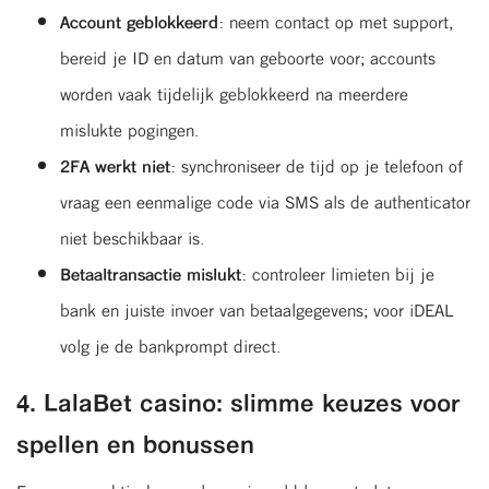
Account geblokkeerd:
neem contact op met support,
bereid je ID en datum van geboorte voor; accounts
worden vaak tijdelijk geblokkeerd na meerdere
mislukte pogingen.
2FA werkt niet:
synchroniseer de tijd op je telefoon of
vraag een eenmalige code via SMS als de authenticator
niet beschikbaar is.
Betaaltransactie mislukt:
controleer limieten bij je
bank en juiste invoer van betaalgegevens; voor iDEAL
volg je de bankprompt direct.
4. LalaBet casino: slimme keuzes voor
spellen en bonussen