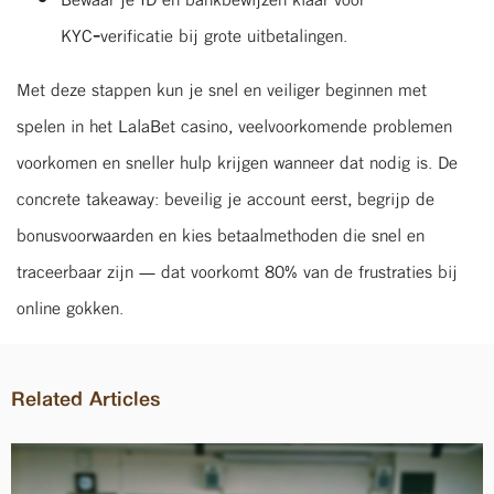
KYC‑verificatie bij grote uitbetalingen.
Met deze stappen kun je snel en veiliger beginnen met
spelen in het LalaBet casino, veelvoorkomende problemen
voorkomen en sneller hulp krijgen wanneer dat nodig is. De
concrete takeaway: beveilig je account eerst, begrijp de
bonusvoorwaarden en kies betaalmethoden die snel en
traceerbaar zijn — dat voorkomt 80% van de frustraties bij
online gokken.
Related Articles