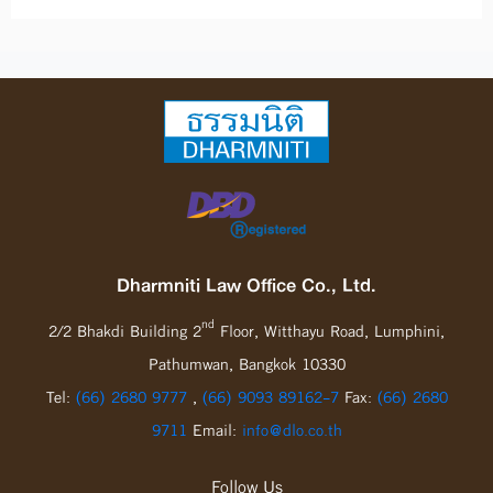
Dharmniti Law Office Co., Ltd.
nd
2/2 Bhakdi Building 2
Floor, Witthayu Road, Lumphini,
Pathumwan, Bangkok 10330
Tel:
(66) 2680 9777
,
(66) 9093 89162-7
Fax:
(66) 2680
9711
Email:
info@dlo.co.th
Follow Us