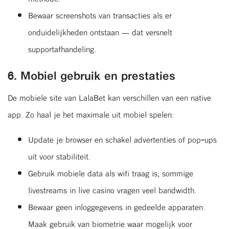
Bewaar screenshots van transacties als er
onduidelijkheden ontstaan — dat versnelt
supportafhandeling.
6. Mobiel gebruik en prestaties
De mobiele site van LalaBet kan verschillen van een native
app. Zo haal je het maximale uit mobiel spelen:
Update je browser en schakel advertenties of pop‑ups
uit voor stabiliteit.
Gebruik mobiele data als wifi traag is; sommige
livestreams in live casino vragen veel bandwidth.
Bewaar geen inloggegevens in gedeelde apparaten.
Maak gebruik van biometrie waar mogelijk voor