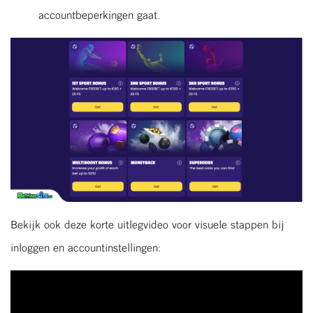
accountbeperkingen gaat.
Bekijk ook deze korte uitlegvideo voor visuele stappen bij
inloggen en accountinstellingen: