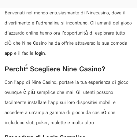
Benvenuti nel mondo entusiasmante di Ninecasino, dove il
divertimento e l’adrenalina si incontrano. Gli amanti del gioco
d’azzardo online hanno ora l’opportunità di esplorare tutto
ciò che Nine Casino ha da offrire attraverso la sua comoda
app
e il facile
login
.
Perché Scegliere Nine Casino?
Con l’app di Nine Casino, portare la tua esperienza di gioco
ovunque è più semplice che mai. Gli utenti possono
facilmente installare l’app sui loro dispositivi mobili e
accedere a un’ampia gamma di giochi da casinò che
includono slot, poker, roulette e molto altro.