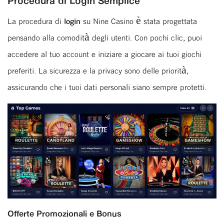
Procedura di Login Semplice
La procedura di
login
su Nine Casino è stata progettata
pensando alla comodità degli utenti. Con pochi clic, puoi
accedere al tuo account e iniziare a giocare ai tuoi giochi
preferiti. La sicurezza e la privacy sono delle priorità,
assicurando che i tuoi dati personali siano sempre protetti.
Offerte Promozionali e Bonus