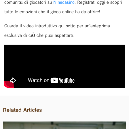
comunità di giocatori su
Ninecasino
. Registrati oggi e scopri
tutte le emozioni che il gioco online ha da offrire!
Guarda il video introduttivo qui sotto per un’anteprima
esclusiva di ciò che puoi aspettarti:
Related Articles