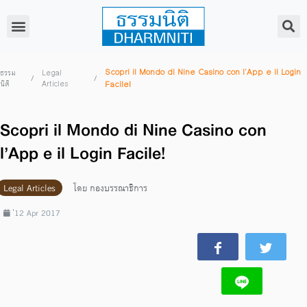
Scopri il Mondo di Nine Casino con l’App e il Login
ธรรม
Legal
/
/
นิติ
Articles
Facile!
Scopri il Mondo di Nine Casino con
l’App e il Login Facile!
Legal Articles
โดย
กองบรรณาธิการ
่12 Apr 2017