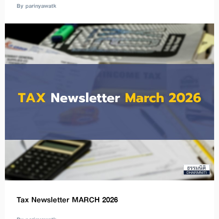
By parinyawatk
Tax Newsletter MARCH 2026