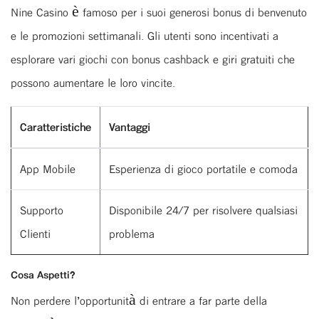
Nine Casino è famoso per i suoi generosi bonus di benvenuto
e le promozioni settimanali. Gli utenti sono incentivati a
esplorare vari giochi con bonus cashback e giri gratuiti che
possono aumentare le loro vincite.
Caratteristiche
Vantaggi
App Mobile
Esperienza di gioco portatile e comoda
Supporto
Disponibile 24/7 per risolvere qualsiasi
Clienti
problema
Cosa Aspetti?
Non perdere l’opportunità di entrare a far parte della