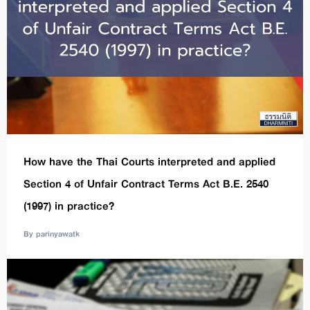
How have the Thai Courts interpreted and applied
Section 4 of Unfair Contract Terms Act B.E. 2540
(1997) in practice?
By parinyawatk