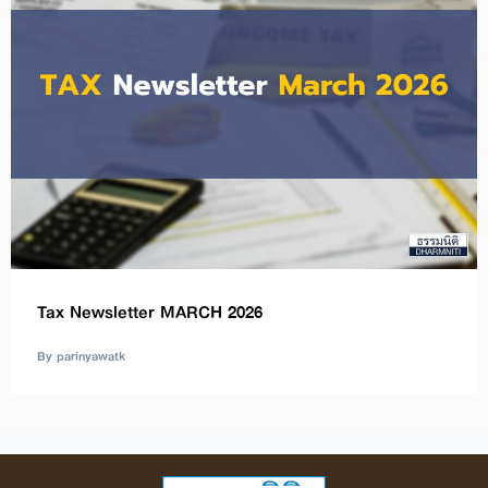
Tax Newsletter MARCH 2026
By parinyawatk