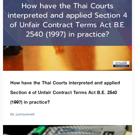
How have the Thai Courts interpreted and applied
Section 4 of Unfair Contract Terms Act B.E. 2540
(1997) in practice?
By parinyawatk