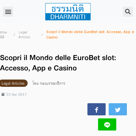
Scopri il Mondo delle EuroBet slot: Accesso, App e
ธรรม
Legal
/
/
นิติ
Articles
Casino
Scopri il Mondo delle EuroBet slot:
Accesso, App e Casino
Legal Articles
โดย
กองบรรณาธิการ
่23 Apr 2017